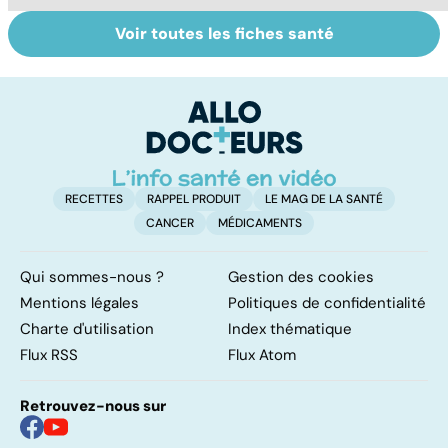
Voir toutes les fiches santé
Le lupus, une
Anémie :
E
maladie
symptômes,
os
complexe
causes et
bo
traitements
p
RECETTES
RAPPEL PRODUIT
LE MAG DE LA SANTÉ
CANCER
MÉDICAMENTS
Qui sommes-nous ?
Gestion des cookies
Mentions légales
Politiques de confidentialité
Charte d'utilisation
Index thématique
Flux RSS
Flux Atom
Retrouvez-nous sur