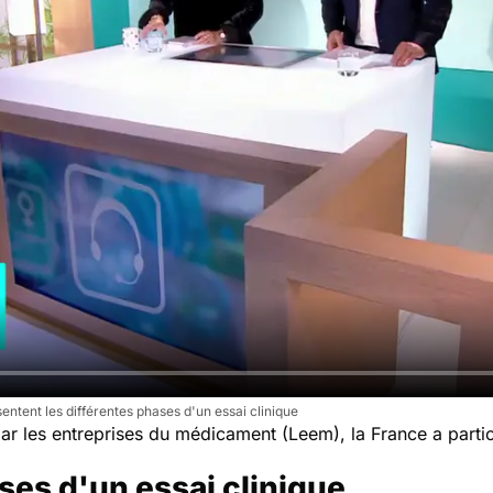
ntent les différentes phases d'un essai clinique
 par les entreprises du médicament (Leem), la France a par
.
ses d'un essai clinique