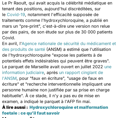
Le Pr Raoult, qui avait acquis la célébrité médiatique en
tenant des positions, aujourd'hui discréditées, sur
le
Covid-19
, notamment l'efficacité supposée de
traitements comme l'hydroxychloroquine, a publié en
mars un "pre-print", c'est-à-dire une version non relue
par des pairs, de son étude sur plus de 30 000 patients
Covid.
En avril, l'
Agence nationale de sécurité du médicament et
des produits de santé
(ANSM) a estimé que l'utilisation
de l'hydroxychloroquine "
expose les patients à de
potentiels effets indésirables qui peuvent être graves
".
Le parquet de Marseille avait ouvert en juillet 2022
une
information judiciaire
, après
un rapport cinglant de
l'ANSM
, pour "
faux en écriture
", "
usage de faux en
écriture
" et "
recherche interventionnelle impliquant une
personne humaine non justifiée par sa prise en charge
habituelle
". À ce stade, il n'y a pas eu de mise en
examen, a indiqué le parquet à l'AFP fin mai.
À lire aussi :
Hydroxychloroquine et malformation
foetale : ce qu'il faut savoir