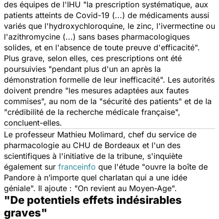
des équipes de l'IHU "
la prescription systématique, aux
patients atteints de Covid-19 (...) de médicaments aussi
variés que l'hydroxychloroquine, le zinc, l'ivermectine ou
l'azithromycine (...) sans bases pharmacologiques
solides, et en l'absence de toute preuve d'efficacité
".
Plus grave, selon elles, ces prescriptions ont été
poursuivies "
pendant plus d'un an après la
démonstration formelle de leur inefficacité
". Les autorités
doivent prendre "
les mesures adaptées aux fautes
commises", au nom de la "sécurité des patients
" et de la
"
crédibilité de la recherche médicale française
",
concluent-elles.
Le professeur Mathieu Molimard, chef du service de
pharmacologie au CHU de Bordeaux et l'un des
scientifiques à l'initiative de la tribune, s'inquiète
également sur
franceinfo
que l'étude "
ouvre la boîte de
Pandore à n’importe quel charlatan qui a une idée
géniale
". Il ajoute : "
On revient au Moyen-Age
".
"De potentiels effets indésirables
graves"