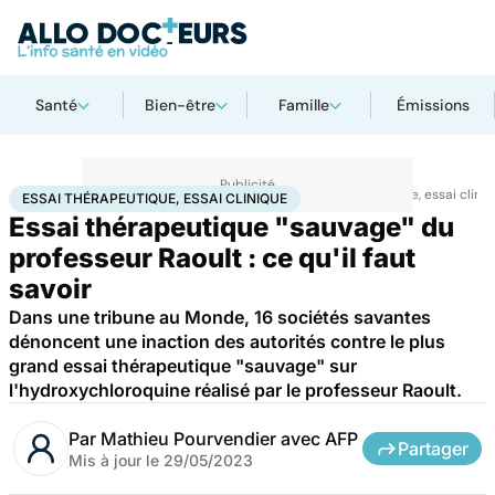
Santé
Bien-être
Famille
Émissions
Accueil
Santé
Maladies
Maladies infectieuses
Essai thérapeutique, essai clini
ESSAI THÉRAPEUTIQUE, ESSAI CLINIQUE
Essai thérapeutique "sauvage" du
professeur Raoult : ce qu'il faut
savoir
Dans une tribune au Monde, 16 sociétés savantes
dénoncent une inaction des autorités contre le plus
grand essai thérapeutique "sauvage" sur
l'hydroxychloroquine réalisé par le professeur Raoult.
Par
Mathieu Pourvendier avec AFP
Partager
Mis à jour le
29/05/2023