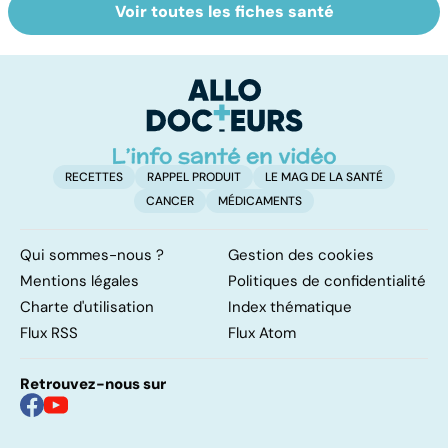
Voir toutes les fiches santé
Parkinson :
Cancer : l'espoir
D
stupeur et
des essais
ho
tremblements
cliniques
c'
su
RECETTES
RAPPEL PRODUIT
LE MAG DE LA SANTÉ
CANCER
MÉDICAMENTS
Qui sommes-nous ?
Gestion des cookies
Mentions légales
Politiques de confidentialité
Charte d'utilisation
Index thématique
Flux RSS
Flux Atom
Retrouvez-nous sur