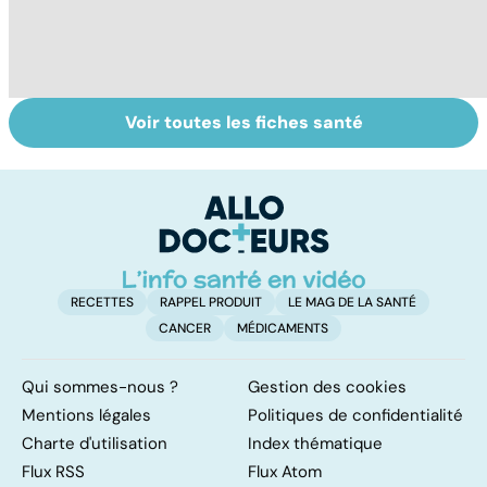
Voir toutes les fiches santé
Exostose
Le TDAH, un
A
osseuse : des
trouble de
va
bosses sous la
l'attention avec
cé
peau
ou sans
é
hyperactivité
t
RECETTES
RAPPEL PRODUIT
LE MAG DE LA SANTÉ
CANCER
MÉDICAMENTS
Qui sommes-nous ?
Gestion des cookies
Mentions légales
Politiques de confidentialité
Charte d'utilisation
Index thématique
Flux RSS
Flux Atom