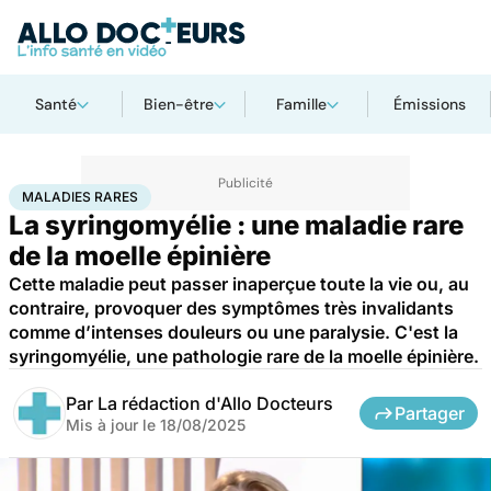
Santé
Bien-être
Famille
Émissions
Accueil
Santé
Maladies
Maladies rares
Maladies rares
MALADIES RARES
La syringomyélie : une maladie rare
de la moelle épinière
Cette maladie peut passer inaperçue toute la vie ou, au
contraire, provoquer des symptômes très invalidants
comme d’intenses douleurs ou une paralysie. C'est la
syringomyélie, une pathologie rare de la moelle épinière.
Par
La rédaction d'Allo Docteurs
Partager
Mis à jour le
18/08/2025