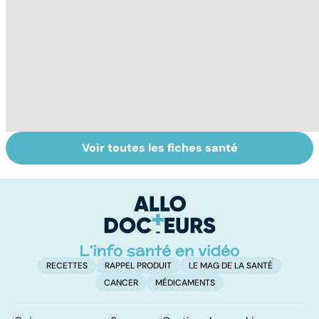
Voir toutes les fiches santé
Le lupus, une
Anémie :
E
maladie
symptômes,
os
complexe
causes et
bo
traitements
p
RECETTES
RAPPEL PRODUIT
LE MAG DE LA SANTÉ
CANCER
MÉDICAMENTS