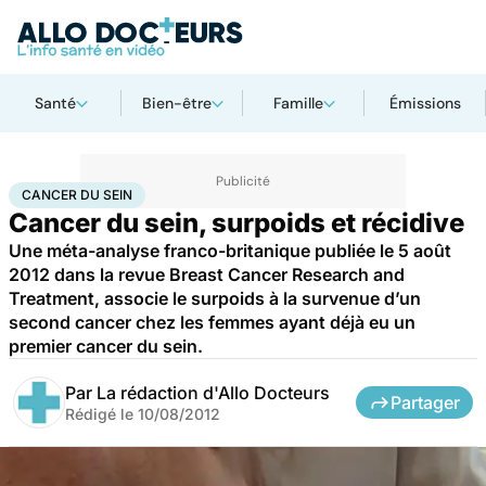
Santé
Bien-être
Famille
Émissions
Accueil
Santé
Maladies
Cancer
Cancer du sein
CANCER DU SEIN
Cancer du sein, surpoids et récidive
Une méta-analyse franco-britanique publiée le 5 août
2012 dans la revue Breast Cancer Research and
Treatment, associe le surpoids à la survenue d’un
second cancer chez les femmes ayant déjà eu un
premier cancer du sein.
Par
La rédaction d'Allo Docteurs
Partager
Rédigé le
10/08/2012