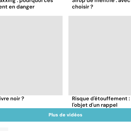
axxing : pourquoi ces
Sirop de menthe : avec 
ent en danger
choisir ?
vre noir ?
Risque d'étouffement : 
l'objet d'un rappel
Plus de vidéos