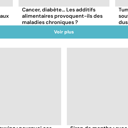
Cancer, diabète... Les additifs
Tum
faux
alimentaires provoquent-ils des
sou
maladies chroniques ?
dus
Voir plus