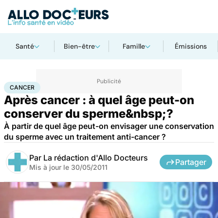
Santé
Bien-être
Famille
Émissions
Accueil
Santé
Maladies
Cancer
Cancer
CANCER
Après cancer : à quel âge peut-on
conserver du sperme&nbsp;?
À partir de quel âge peut-on envisager une conservation
du sperme avec un traitement anti-cancer ?
Par
La rédaction d'Allo Docteurs
Partager
Mis à jour le
30/05/2011