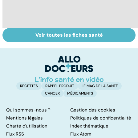
Voir toutes les fiches santé
Tout savoir sur le
Staphylocoque
L
cerveau
doré : une
u
bactérie sous
vi
surveillance
RECETTES
RAPPEL PRODUIT
LE MAG DE LA SANTÉ
CANCER
MÉDICAMENTS
Qui sommes-nous ?
Gestion des cookies
Mentions légales
Politiques de confidentialité
Charte d'utilisation
Index thématique
Flux RSS
Flux Atom