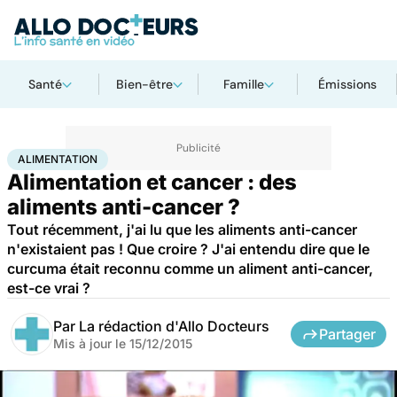
Santé
Bien-être
Famille
Émissions
Accueil
Santé
Maladies
Cancer
Alimentation
ALIMENTATION
Alimentation et cancer : des
aliments anti-cancer ?
Tout récemment, j'ai lu que les aliments anti-cancer
n'existaient pas ! Que croire ? J'ai entendu dire que le
curcuma était reconnu comme un aliment anti-cancer,
est-ce vrai ?
Par
La rédaction d'Allo Docteurs
Partager
Mis à jour le
15/12/2015