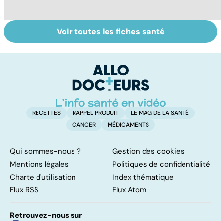
Voir toutes les fiches santé
Le magnésium,
Intestin irritable :
Al
un oligo-élément
le régime
pé
vital
FODMAP, une
solution ?
RECETTES
RAPPEL PRODUIT
LE MAG DE LA SANTÉ
CANCER
MÉDICAMENTS
Qui sommes-nous ?
Gestion des cookies
Mentions légales
Politiques de confidentialité
Charte d'utilisation
Index thématique
Flux RSS
Flux Atom
Retrouvez-nous sur