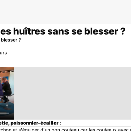
s huîtres sans se blesser ?
 blesser ?
eurs
te, poissonnier-écailler :
orchon et s'équiper d'un bon couteau car les couteaux avec