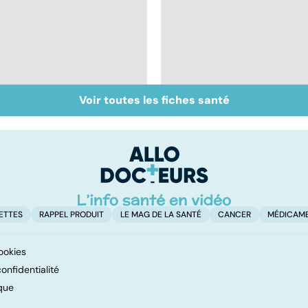
Voir toutes les fiches santé
Intestin irritable : le
Alimentation : le péri
régime FODMAP, une
jeûne ?
solution ?
ETTES
RAPPEL PRODUIT
LE MAG DE LA SANTÉ
CANCER
MÉDICAM
ookies
onfidentialité
que