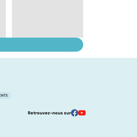
l
Qu'est-ce que l'index
glycémique ?
ENTS
Retrouvez-nous sur