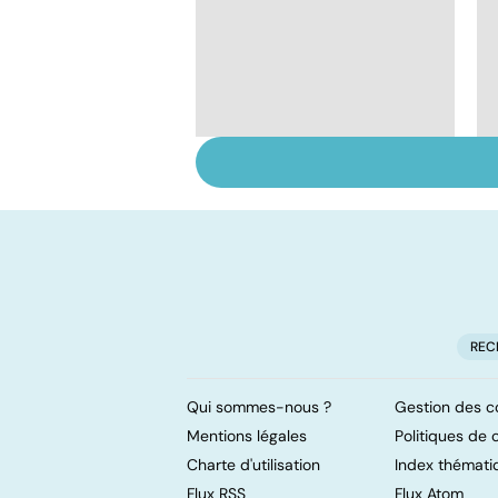
Le magnésium, un
oligo-élément vital
REC
Qui sommes-nous ?
Gestion des c
Mentions légales
Politiques de c
Charte d'utilisation
Index thémati
Flux RSS
Flux Atom