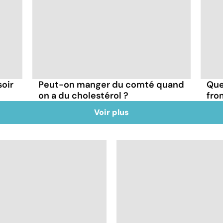
soir
Peut-on manger du comté quand
Que
on a du cholestérol ?
fro
Voir plus