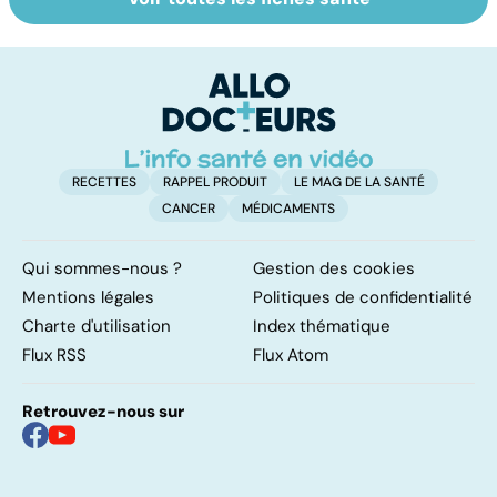
La tuberculose
Le magnésium,
In
pulmonaire
un oligo-élément
l
vital
F
so
RECETTES
RAPPEL PRODUIT
LE MAG DE LA SANTÉ
CANCER
MÉDICAMENTS
Qui sommes-nous ?
Gestion des cookies
Mentions légales
Politiques de confidentialité
Charte d'utilisation
Index thématique
Flux RSS
Flux Atom
Retrouvez-nous sur