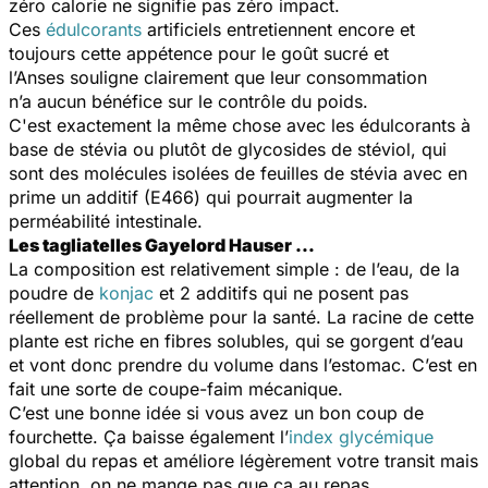
zéro calorie ne signifie pas zéro impact.
Ces
édulcorants
artificiels entretiennent encore et
toujours cette appétence pour le goût sucré et
l’Anses souligne clairement que leur consommation
n’a aucun bénéfice sur le contrôle du poids.
C'est exactement la même chose avec les édulcorants à
base de stévia ou plutôt de glycosides de stéviol, qui
sont des molécules isolées de feuilles de stévia avec en
prime un additif (E466) qui pourrait augmenter la
perméabilité intestinale.
Les tagliatelles Gayelord Hauser …
La composition est relativement simple : de l’eau, de la
poudre de
konjac
et 2 additifs qui ne posent pas
réellement de problème pour la santé. La racine de cette
plante est riche en fibres solubles, qui se gorgent d’eau
et vont donc prendre du volume dans l’estomac. C’est en
fait une sorte de coupe-faim mécanique.
C’est une bonne idée si vous avez un bon coup de
fourchette. Ça baisse également l’
index glycémique
global du repas et améliore légèrement votre transit mais
attention, on ne mange pas que ça au repas.