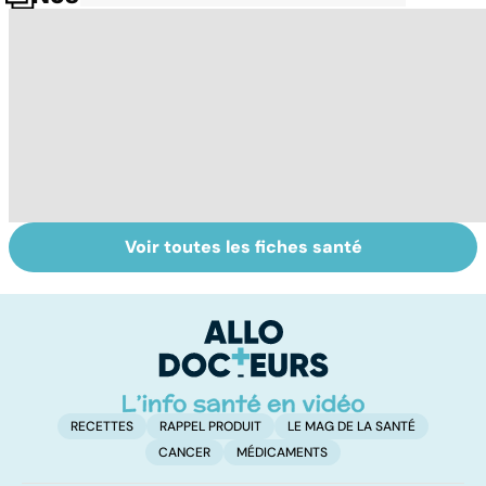
Voir toutes les fiches santé
Comment tenir
Le magnésium,
In
ses bonnes
un oligo-élément
l
résolutions
vital
F
so
RECETTES
RAPPEL PRODUIT
LE MAG DE LA SANTÉ
CANCER
MÉDICAMENTS