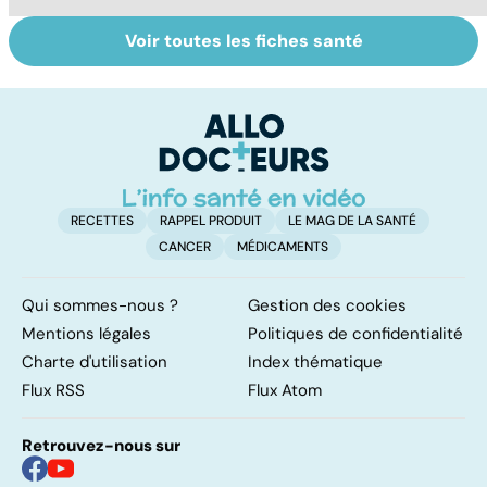
Voir toutes les fiches santé
Tout savoir sur le
Femmes :
Bi
vitiligo
comment
m
jouissez-vous ?
RECETTES
RAPPEL PRODUIT
LE MAG DE LA SANTÉ
CANCER
MÉDICAMENTS
Qui sommes-nous ?
Gestion des cookies
Mentions légales
Politiques de confidentialité
Charte d'utilisation
Index thématique
Flux RSS
Flux Atom
Retrouvez-nous sur