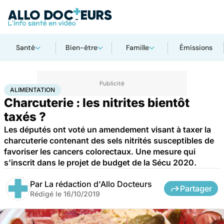
Santé
Bien-être
Famille
Émissions
Accueil
Bien-être
Nutrition
Alimentation
ALIMENTATION
Charcuterie : les nitrites bientôt
taxés ?
Les députés ont voté un amendement visant à taxer la
charcuterie contenant des sels nitrités susceptibles de
favoriser les cancers colorectaux. Une mesure qui
s’inscrit dans le projet de budget de la Sécu 2020.
Par
La rédaction d'Allo Docteurs
Partager
Rédigé le
16/10/2019