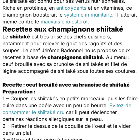
Le shiitaké est connu pour ses vertus nutritionnelles.
Riche en protéines, en
antioxydants
et en vitamines, ce
champignon boosterait le
système immunitaire
. Il lutterait
même contre le
mauvais cholestérol
.
Recettes aux champignons shiitaké
Le
shiitaké
est très prisé des chefs cuisiniers,
notamment pour relever le goût des ragoûts et des
soupes. Le chef Jérôme Badonnel nous propose deux
recettes à base de
champignons shiitaké
. Au menu :
oeuf brouillé avec sa brunoise de shiitakés et filet de
légine accompagné de shiitaké sous toutes ses coutures.
Recette : oeuf brouillé avec sa brunoise de shiitaké
Préparation :
1 – Couper les shiitakés en petits morceaux, puis les faire
cuire dans une poêle avec un peu de beurre.
Evitez de
consommer le shiitaké cru
car il peut déclencher
certaines réactions allergiques sur la peau.
2 – Retirer le dessus de la coquille de l'oeuf et le vider
dans un plat.
3 – Mixer et faire cuire à feu doux.