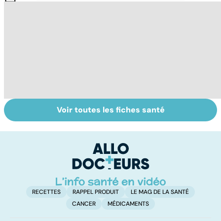
Voir toutes les fiches santé
Suicide : prévenir
Le magnésium,
In
le passage à
un oligo-élément
l
l'acte
vital
F
so
RECETTES
RAPPEL PRODUIT
LE MAG DE LA SANTÉ
CANCER
MÉDICAMENTS