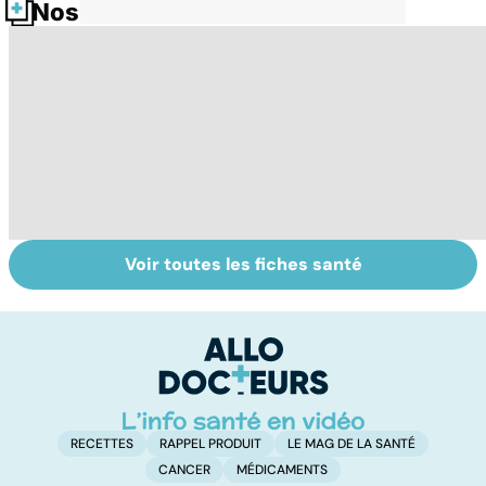
Nos fiches santé
Voir toutes les fiches santé
Intoxications
Votre santé en
La
alimentaires :
vacances
s
menaces dans
l'
nos assiettes !
g
RECETTES
RAPPEL PRODUIT
LE MAG DE LA SANTÉ
CANCER
MÉDICAMENTS