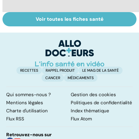
Voir toutes les fiches santé
Tout savoir sur
Virus du Nil
S
les infections
occidental : ce
do
pulmonaires
qu’il faut savoir
b
sur cette
su
infection
RECETTES
RAPPEL PRODUIT
LE MAG DE LA SANTÉ
CANCER
MÉDICAMENTS
Qui sommes-nous ?
Gestion des cookies
Mentions légales
Politiques de confidentialité
Charte d'utilisation
Index thématique
Flux RSS
Flux Atom
Retrouvez-nous sur