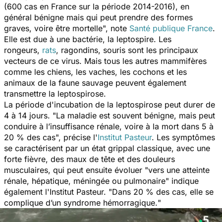
(600 cas en France sur la période 2014-2016), en
général bénigne mais qui peut prendre des formes
graves, voire être mortelle
", note
Santé publique France
.
Elle est due à une bactérie, la leptospire. Les
rongeurs,
rats
, ragondins, souris sont les principaux
vecteurs de ce virus. Mais tous les autres mammifères
comme les chiens, les vaches, les cochons et les
animaux de la faune sauvage peuvent également
transmettre la leptospirose.
La période d'incubation de la leptospirose peut durer de
4 à 14 jours. "
La maladie est souvent bénigne, mais peut
conduire à l’insuffisance rénale, voire à la mort dans 5 à
20 % des cas
", précise l'
Institut Pasteur
. Les symptômes
se caractérisent par un état grippal classique, avec une
forte fièvre, des maux de tête et des douleurs
musculaires, qui peut ensuite évoluer "
vers une atteinte
rénale, hépatique, méningée ou pulmonaire
" indique
également l'Institut Pasteur. "
Dans 20 % des cas, elle se
complique d’un syndrome hémorragique.
"