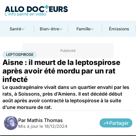
Santé
Bien-être
Famille
Émissions
Accueil
Santé
Maladies
Maladies infectieuses
Leptospirose
LEPTOSPIROSE
Aisne : il meurt de la leptospirose
après avoir été mordu par un rat
infecté
Le quadragénaire vivait dans un quartier envahi par les
rats, à Soissons, près d’Amiens. Il est décédé début
août après avoir contracté la leptospirose à la suite
d’une morsure de rat.
Par
Mathis Thomas
Partager
Mis à jour le
18/12/2024