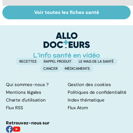
Voir toutes les fiches santé
Le magnésium,
Intestin irritable :
Al
un oligo-élément
le régime
pé
vital
FODMAP, une
solution ?
RECETTES
RAPPEL PRODUIT
LE MAG DE LA SANTÉ
CANCER
MÉDICAMENTS
Qui sommes-nous ?
Gestion des cookies
Mentions légales
Politiques de confidentialité
Charte d'utilisation
Index thématique
Flux RSS
Flux Atom
Retrouvez-nous sur