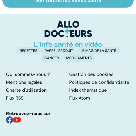
Voir toutes les fiches santé
Les agrumes et
Alimentation :
Q
leurs bienfaits
mangeons-nous
l'
pour la santé
trop de
g
protéines ?
RECETTES
RAPPEL PRODUIT
LE MAG DE LA SANTÉ
CANCER
MÉDICAMENTS
Qui sommes-nous ?
Gestion des cookies
Mentions légales
Politiques de confidentialité
Charte d'utilisation
Index thématique
Flux RSS
Flux Atom
Retrouvez-nous sur