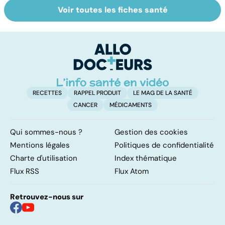
Voir toutes les fiches santé
Soins dentaires :
Les méthodes
B
on n'arrête pas le
qui fonctionnent
le
progrès !
vraiment pour
g
arrêter de fumer
!
RECETTES
RAPPEL PRODUIT
LE MAG DE LA SANTÉ
CANCER
MÉDICAMENTS
Qui sommes-nous ?
Gestion des cookies
Mentions légales
Politiques de confidentialité
Charte d'utilisation
Index thématique
Flux RSS
Flux Atom
Retrouvez-nous sur