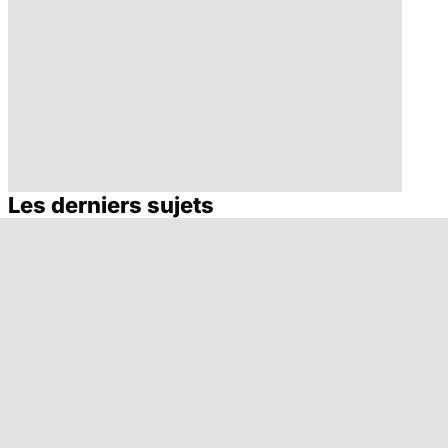
Les derniers sujets
Les méthodes
Les solutions
qui fonctionnent
pour en finir avec
vraiment pour
la cigarette
arrêter de fumer
!