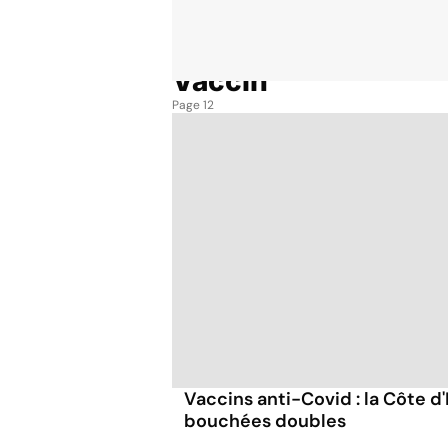
Vaccin
Accueil
Thématiques
Vaccin
Page 12
Vaccins anti-Covid : la Côte d'
bouchées doubles