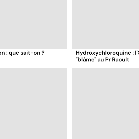
n : que sait-on ?
Hydroxychloroquine : l
"blâme" au Pr Raoult