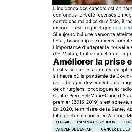
L'incidence des cancers est en hau
confondus, ont été recensés en Alg
contre ces maladies du siècle, il r
encore, il est fréquent que
des médi
Si aujourd'hui une personne atteinte
l’Etat, beaucoup d’examens compléme
l'importance d'adapter la nouvelle 
d'El Watan, tout en améliorant la 
Améliorer la prise
Il est vrai que les autorités multipl
à l'heure où la pandémie de Covid-
radiothérapie deviennent plus longs
de chirurgiens, oncologues et radi
Centre Pierre-et-Marie-Curie d'Alge
premier (2015-2019) s'est achevé,
En 2020, le ministre de la Santé,
lutte contre le
cancer
en
Algérie. M
ALGÉRIE
CANCER DU POUMON
CANC
CANCER DE L'ENFANT
CANCER DE L'E