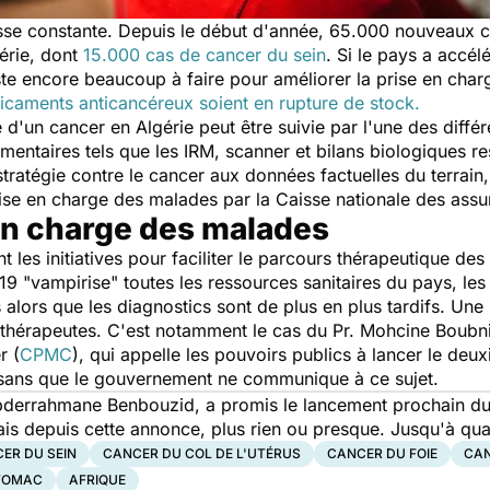
sse constante. Depuis le début d'année, 65.000 nouveaux c
érie, dont
15.000 cas de cancer du sein
. Si le pays a accél
este encore beaucoup à faire pour améliorer la prise en char
caments anticancéreux soient en rupture de stock.
 d'un cancer en Algérie peut être suivie par l'une des différ
ntaires tels que les IRM, scanner et bilans biologiques res
stratégie contre le cancer aux données factuelles du terrai
prise en charge des malades par la Caisse nationale des as
 en charge des malades
ient les initiatives pour faciliter le parcours thérapeutique de
19 "
vampirise
" toutes les ressources sanitaires du pays, les
 alors que les diagnostics sont de plus en plus tardifs. Une
othérapeutes. C'est notamment le cas du Pr. Mohcine Boubni
r (
CPMC
), qui appelle les pouvoirs publics à lancer le deu
 sans que le gouvernement ne communique à ce sujet.
 Abderrahmane Benbouzid, a promis le lancement prochain d
ais depuis cette annonce, plus rien ou presque. Jusqu'à qu
ER DU SEIN
CANCER DU COL DE L'UTÉRUS
CANCER DU FOIE
CAN
STOMAC
AFRIQUE