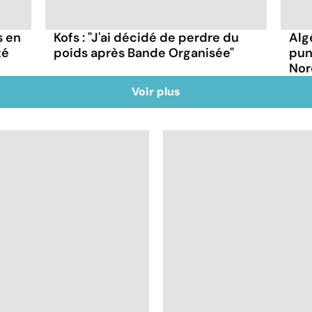
s en
Kofs : "J'ai décidé de perdre du
Alg
té
poids après Bande Organisée"
pun
Nor
Voir plus