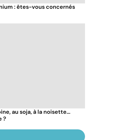
ium : êtes-vous concernés
ne, au soja, à la noisette...
e ?