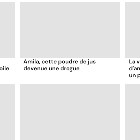
Amila, cette poudre de jus
La 
oile
devenue une drogue
d'an
un 