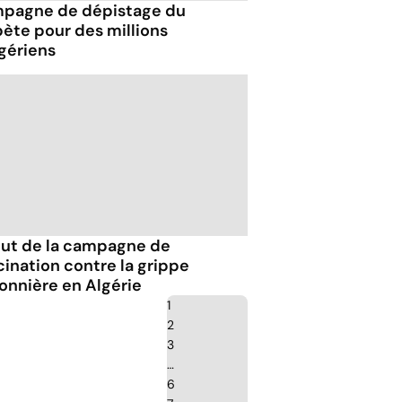
pagne de dépistage du
bète pour des millions
lgériens
ut de la campagne de
cination contre la grippe
sonnière en Algérie
1
2
3
…
6