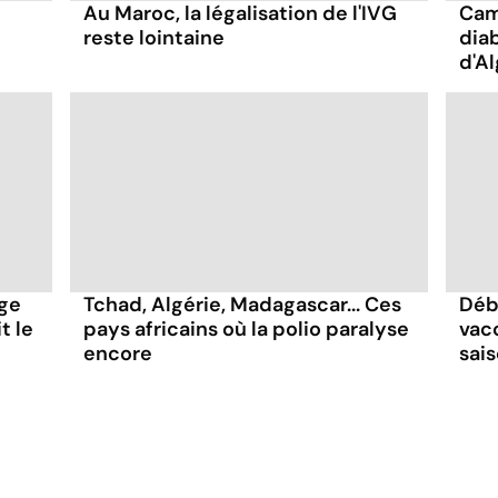
Au Maroc, la légalisation de l'IVG
Cam
reste lointaine
dia
d'A
age
Tchad, Algérie, Madagascar... Ces
Déb
t le
pays africains où la polio paralyse
vac
encore
sai