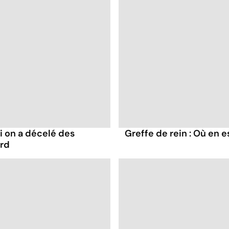
ui on a décelé des
Greffe de rein : Où en es
ard