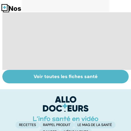
Nos fiches santé
Voir toutes les fiches santé
La tuberculose
Tout savoir sur
I
pulmonaire
les infections
a
pulmonaires
fa
d'
RECETTES
RAPPEL PRODUIT
LE MAG DE LA SANTÉ