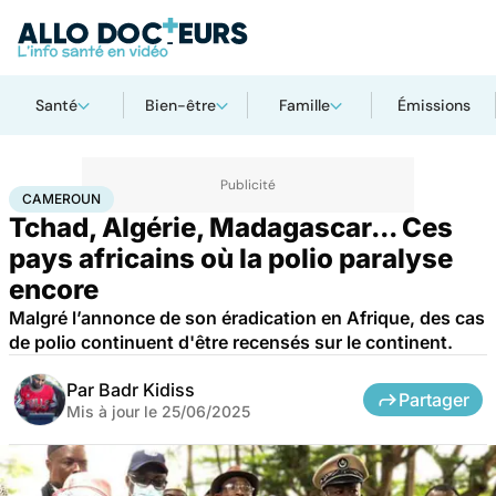
Santé
Bien-être
Famille
Émissions
Accueil
Santé
Maladies
Maladies infectieuses
Cameroun
CAMEROUN
Tchad, Algérie, Madagascar... Ces
pays africains où la polio paralyse
encore
Malgré l’annonce de son éradication en Afrique, des cas
de polio continuent d'être recensés sur le continent.
Par
Badr Kidiss
Partager
Mis à jour le
25/06/2025