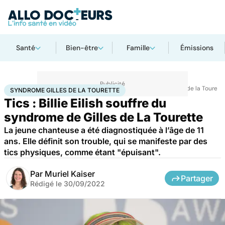
Santé
Bien-être
Famille
Émissions
Accueil
Santé
Maladies
Maladies neurologiques
Syndrome Gilles de la Tourett
SYNDROME GILLES DE LA TOURETTE
Tics : Billie Eilish souffre du
syndrome de Gilles de La Tourette
La jeune chanteuse a été diagnostiquée à l’âge de 11
ans. Elle définit son trouble, qui se manifeste par des
tics physiques, comme étant "épuisant".
Par
Muriel Kaiser
Partager
Rédigé le
30/09/2022