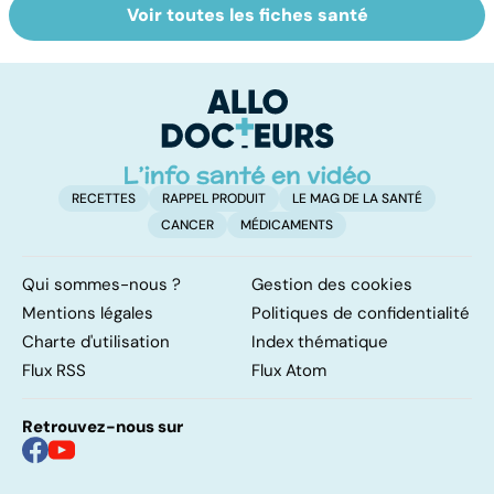
Voir toutes les fiches santé
Narcolepsie : des
Maladie de
To
crises de
Huntington : une
c
sommeil
affection
involontaires
neurologique
incurable
RECETTES
RAPPEL PRODUIT
LE MAG DE LA SANTÉ
CANCER
MÉDICAMENTS
Qui sommes-nous ?
Gestion des cookies
Mentions légales
Politiques de confidentialité
Charte d'utilisation
Index thématique
Flux RSS
Flux Atom
Retrouvez-nous sur