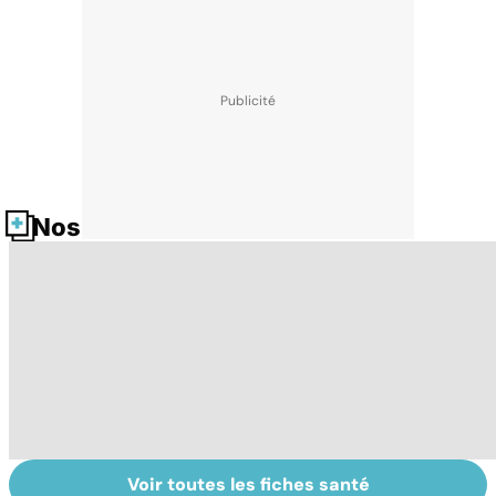
Nos fiches santé
Voir toutes les fiches santé
Comment tenir
Faire du sport à
Ad