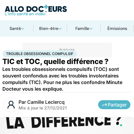
Santé
Bien-être
Famille
Émissions
Accueil
Santé
Trouble obsessionnel compulsif
TROUBLE OBSESSIONNEL COMPULSIF
TIC et TOC, quelle différence ?
Les troubles obsessionnels compulsifs (TOC) sont
souvent confondus avec les troubles involontaires
compulsifs (TIC). Pour ne plus les confondre Minute
Docteur vous les explique.
Par
Camille Leclercq
Partager
Mis à jour le
27/12/2021