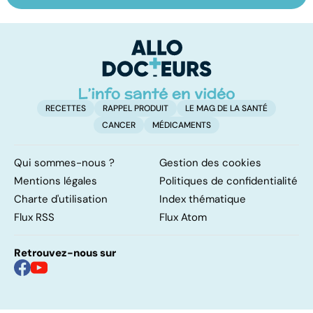
ses bonnes
domicile, c'est
e
résolutions
facile !
t
c
RECETTES
RAPPEL PRODUIT
LE MAG DE LA SANTÉ
CANCER
MÉDICAMENTS
Qui sommes-nous ?
Gestion des cookies
Mentions légales
Politiques de confidentialité
Charte d'utilisation
Index thématique
Flux RSS
Flux Atom
Retrouvez-nous sur