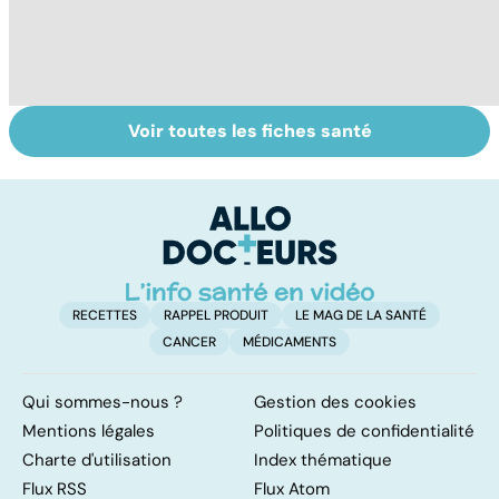
Voir toutes les fiches santé
Femmes :
Bien vivre la
Gy
comment
ménopause
po
jouissez-vous ?
RECETTES
RAPPEL PRODUIT
LE MAG DE LA SANTÉ
CANCER
MÉDICAMENTS
Qui sommes-nous ?
Gestion des cookies
Mentions légales
Politiques de confidentialité
Charte d'utilisation
Index thématique
Flux RSS
Flux Atom