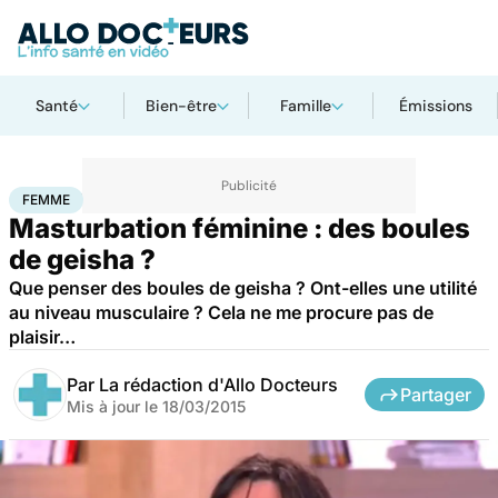
Santé
Bien-être
Famille
Émissions
Accueil
Bien-être
Sexo
Femme
FEMME
Masturbation féminine : des boules
de geisha ?
Que penser des boules de geisha ? Ont-elles une utilité
au niveau musculaire ? Cela ne me procure pas de
plaisir…
Par
La rédaction d'Allo Docteurs
Partager
Mis à jour le
18/03/2015