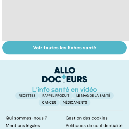
Voir toutes les fiches santé
Sexualité,
Le sperme : son
S
infertilité et
odeur, sa couleur,
re
PMA, des liens
sa composition...
li
étroits
RECETTES
RAPPEL PRODUIT
LE MAG DE LA SANTÉ
CANCER
MÉDICAMENTS
Qui sommes-nous ?
Gestion des cookies
Mentions légales
Politiques de confidentialité