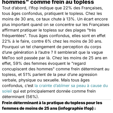
hommes" comme frein au topless
Tout d’abord, l’Ifop indique que 22% des Françaises,
tous âges confondus, pratiquent le topless. Chez les
moins de 30 ans, ce taux chute à 13%. Un écart encore
plus important quand on se concentre sur les Françaises
affirmant pratiquer le topless sur des plages "
très
fréquentées
". Tous âges confondus, elles sont en effet
22% à le faire, contre 6% chez les moins de 30 ans.
Pourquoi un tel changement de perception du corps
d’une génération à l’autre ? Il semblerait que la vague
MeToo soit passée par là. Chez les moins de 25 ans en
effet, 59% des femmes évoquent le "
regard
concupiscent des hommes
" comme frein déterminant au
topless, et 51% parlent de la peur d’une agression
verbale, physique ou sexuelle. Mais tous âges
confondus, c’est
la crainte d’abîmer sa peau à cause du
soleil
qui est principalement donnée comme frein
déterminant (56%).
Frein déterminant à la pratique du topless pour les
femmes de moins de 25 ans (infographie Ifop) :