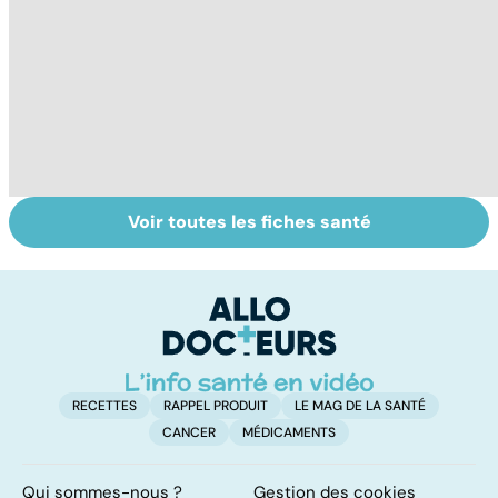
Voir toutes les fiches santé
Gynéco : un suivi
Labial, génital,
Pr
pour la vie
oculaire :
so
comment
soigner l'herpès ?
RECETTES
RAPPEL PRODUIT
LE MAG DE LA SANTÉ
CANCER
MÉDICAMENTS
Qui sommes-nous ?
Gestion des cookies