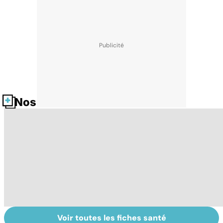
Nos fiches santé
Voir toutes les fiches santé
Sexualité,
Le sperme : son
S