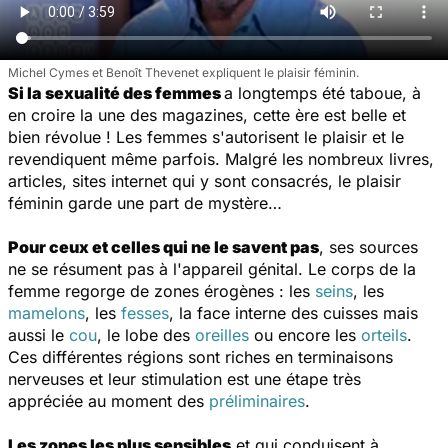
Michel Cymes et Benoît Thevenet expliquent le plaisir féminin.
Si la sexualité des femmes
a longtemps été taboue, à
en croire la une des magazines, cette ère est belle et
bien révolue ! Les femmes s'autorisent le plaisir et le
revendiquent même parfois. Malgré les nombreux livres,
articles, sites internet qui y sont consacrés, le plaisir
féminin garde une part de mystère…
Pour ceux et celles qui ne le savent pas
, ses sources
ne se résument pas à l'appareil génital. Le corps de la
femme regorge de zones érogènes : les
seins
, les
mamelons
, les
fesses
, la face interne des cuisses mais
aussi le
cou
, le lobe des
oreilles
ou encore les
orteils
.
Ces différentes régions sont riches en terminaisons
nerveuses et leur stimulation est une étape très
appréciée au moment des
préliminaires
.
Les zones les plus sensibles
et qui conduisent à