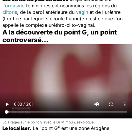
l'
orgasme
féminin restent néanmoins les régions du
clitoris
, de la paroi antérieure du
vagin
et de l'urèthre
(l'orifice par lequel s'écoule l'urine) : c'est ce que l'on
appelle le complexe uréthro-clito-vaginal.
A la découverte du point G, un point
controversé…
Eclairages sur le point G avec le Dr Mimoun, sexologue.
Le localiser
. Le "point G" est une zone érogène