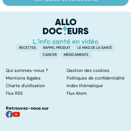
Femmes :
Plaisir féminin : le
S
comment
clitoris, cet
re
jouissez-vous ?
inconnu !
li
RECETTES
RAPPEL PRODUIT
LE MAG DE LA SANTÉ
CANCER
MÉDICAMENTS
Qui sommes-nous ?
Gestion des cookies
Mentions légales
Politiques de confidentialité
Charte d'utilisation
Index thématique
Flux RSS
Flux Atom
Retrouvez-nous sur