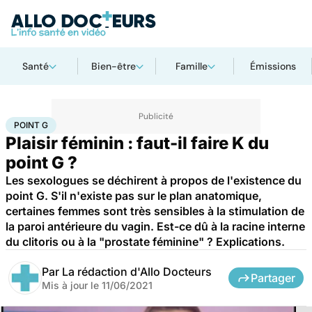
Santé
Bien-être
Famille
Émissions
Accueil
Bien-être
Sexo
Point G
POINT G
Plaisir féminin : faut-il faire K du
point G ?
Les sexologues se déchirent à propos de l'existence du
point G. S'il n'existe pas sur le plan anatomique,
certaines femmes sont très sensibles à la stimulation de
la paroi antérieure du vagin. Est-ce dû à la racine interne
du clitoris ou à la "prostate féminine" ? Explications.
Par
La rédaction d'Allo Docteurs
Partager
Mis à jour le
11/06/2021