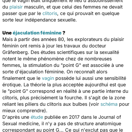
que le vagin était uniquement le lieu d'assouvissement
du
plaisir
masculin, et que celui des femmes ne devait
passer que par le
clitoris
, ce qui prouvait en quelque
sorte leur indépendance sexuelle.
Une
éjaculation féminine
?
Mais à partir des années 80, les explorateurs du plaisir
féminin ont remis à jour les travaux du docteur
Gräfenberg. Des études scientifiques sur la sexualité
notent le même phénomène chez de nombreuses
femmes, la stimulation du "point G" est associée à une
sorte d'éjaculation féminine. On reconnaît alors
finalement que le
vagin
possède lui aussi une sensibilité
érotique. La théorie la plus acceptée aujourdhui est que
le "point G" correspond en réalité à une partie interne du
clitoris, plus précisément la
fourche
. Il s'agit de la zone
reliant les piliers du clitoris aux bulbes (voir
schéma
pour
mieux comprendre).
D'après une
étude
publiée en 2017 dans le Journal of
Sexual medicine, il n'y a pas de structure anatomique
correspondant au point G... Ce qui n'exclut pas que le