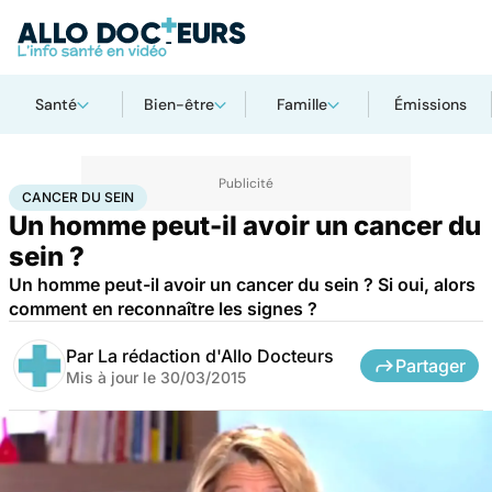
Santé
Bien-être
Famille
Émissions
Accueil
Santé
Maladies
Cancer
Cancer du sein
CANCER DU SEIN
Un homme peut-il avoir un cancer du
sein ?
Un homme peut-il avoir un cancer du sein ? Si oui, alors
comment en reconnaître les signes ?
Par
La rédaction d'Allo Docteurs
Partager
Mis à jour le
30/03/2015