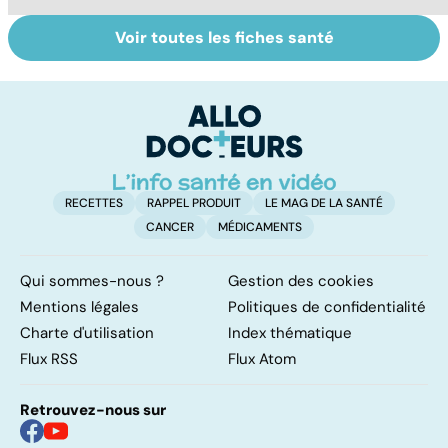
Voir toutes les fiches santé
Gynéco : un suivi
Cancer du sein :
To
pour la vie
toutes
le
concernées !
p
RECETTES
RAPPEL PRODUIT
LE MAG DE LA SANTÉ
CANCER
MÉDICAMENTS
Qui sommes-nous ?
Gestion des cookies
Mentions légales
Politiques de confidentialité
Charte d'utilisation
Index thématique
Flux RSS
Flux Atom
Retrouvez-nous sur