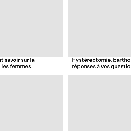
t savoir sur la
Hystérectomie, bartholini
z les femmes
réponses à vos question