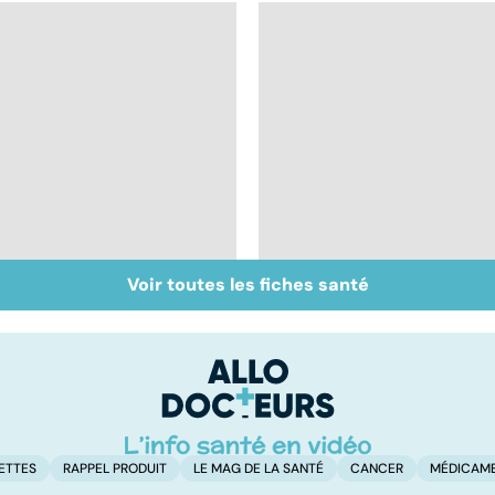
Voir toutes les fiches santé
Fibromes utérins :
Tout savoir sur les
des tumeurs
infections
bénignes
pulmonaires
ETTES
RAPPEL PRODUIT
LE MAG DE LA SANTÉ
CANCER
MÉDICAM