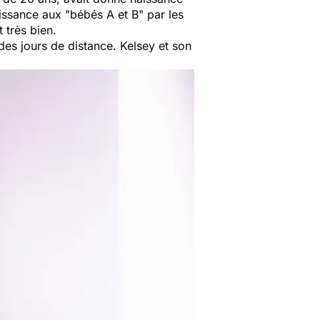
issance aux "
bébés A et B
" par les
t très bien.
des jours de distance. Kelsey et son