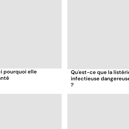
ci pourquoi elle
Qu'est-ce que la listér
anté
infectieuse dangereus
?