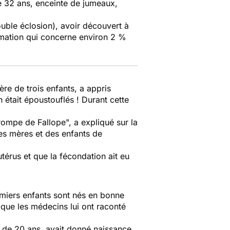
e 32 ans, enceinte de jumeaux,
ouble éclosion), avoir découvert à
rmation qui concerne environ 2 %
re de trois enfants, a appris
 était époustouflés ! Durant cette
trompe de Fallope
", a expliqué sur la
es mères et des enfants de
érus et que la fécondation ait eu
emiers enfants sont nés en bonne
 que les médecins lui ont raconté
e de 20 ans, avait donné naissance