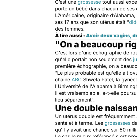
C’est une
grossesse
tout aussi exce
porte un bébé dans chacun de ses
L’Américaine, originaire d’Alabama,
ses 17 ans que son utérus était "
did
des femmes.
À lire aussi :
Avoir deux vagins, de
"On a beaucoup rig
C'est lors d'une échographie de rou
qu'elle portait non seulement des
j
première échographie, on a beauco
"
Le plus probable est qu'elle ait 
chaîne
ABC
Shweta Patel, la gynéco
l'Université de l'Alabama à Birmin
Il est vraisemblable, a-t-elle poursui
lieu séparément
".
Une double naissan
Un utérus double est fréquemment a
santé et à terme. Les
grossesses
da
qu'il y avait une chance sur 50 mill
Le cas le mieux référencé s'est pr