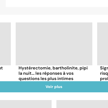
ut
Hystérectomie, bartholinite, pipi
Sig
la nuit... les réponses à vos
risq
questions les plus intimes
pro
Voir plus