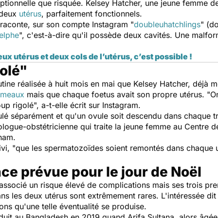
ptionnelle que risquée. Kelsey Hatcher, une jeune femme d
 deux
utérus
, parfaitement fonctionnels.
 raconte, sur son compte Instagram "
doubleuhatchlings
" (d
elphe
", c'est-à-dire qu'il possède deux cavités. Une malfo
ux utérus et deux cols de l’utérus, c’est possible !
olé"
tine réalisée à huit mois en mai que Kelsey Hatcher, déjà mè
umeaux
mais que chaque foetus avait son propre utérus.
"
On
up rigolé
", a-t-elle écrit sur Instagram.
ovulé séparément et qu'un ovule soit descendu dans chaque 
logue-obstétricienne qui traite la jeune femme au Centre d
gham.
vi, "
que les spermatozoïdes soient remontés dans chaque ut
ce prévue pour le jour de Noël
ssocié un risque élevé de complications mais ses trois pr
ns les deux utérus sont extrêmement rares. L'intéressée dit
ions qu'une telle éventualité se produise.
oduit au Bangladesh en 2019 quand Arifa Sultana, alors âgé