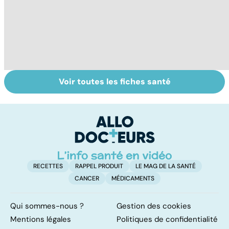
Voir toutes les fiches santé
Tout savoir sur
Covid-19 : tout
To
les infections
savoir sur la
le
pulmonaires
maladie
RECETTES
RAPPEL PRODUIT
LE MAG DE LA SANTÉ
CANCER
MÉDICAMENTS
Qui sommes-nous ?
Gestion des cookies
Mentions légales
Politiques de confidentialité