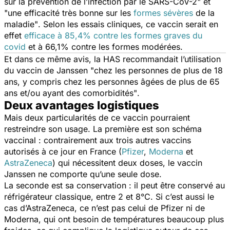
sur la prévention de l’infection par le SARS-CoV-2
" et
"
une efficacité très bonne sur les
formes sévères
de la
maladie"
. Selon les essais cliniques, ce vaccin serait en
effet
efficace à 85,4% contre les formes graves du
covid
et à 66,1% contre les formes modérées.
Et dans ce même avis, la HAS recommandait l’utilisation
du vaccin de Janssen "
chez les personnes de plus de 18
ans, y compris chez les personnes âgées de plus de 65
ans et/ou ayant des comorbidités"
.
Deux avantages logistiques
Mais deux particularités de ce vaccin pourraient
restreindre son usage. La première est son schéma
vaccinal : contrairement aux trois autres vaccins
autorisés à ce jour en France (
Pfizer
,
Moderna
et
AstraZeneca
) qui nécessitent deux doses, le vaccin
Janssen ne comporte qu’une seule dose.
La seconde est sa conservation : il peut être conservé au
réfrigérateur classique, entre 2 et 8°C. Si c’est aussi le
cas d’AstraZeneca, ce n’est pas celui de Pfizer ni de
Moderna, qui ont besoin de températures beaucoup plus