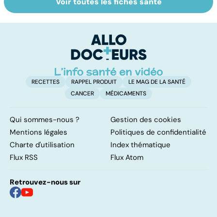
Voir toutes les fiches santé
Tout savoir sur
Inflammation des
Su
les infections
amygdales : que
le
pulmonaires
faire en cas
l'
d'angine ?
RECETTES
RAPPEL PRODUIT
LE MAG DE LA SANTÉ
CANCER
MÉDICAMENTS
Qui sommes-nous ?
Gestion des cookies
Mentions légales
Politiques de confidentialité
Charte d'utilisation
Index thématique
Flux RSS
Flux Atom
Retrouvez-nous sur