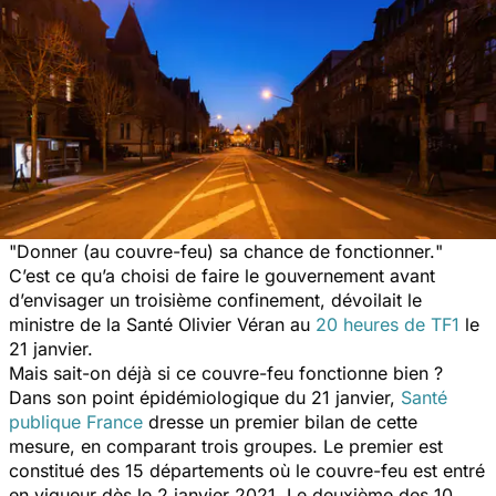
"
Donner (au couvre-feu) sa chance de fonctionner.
"
C’est ce qu’a choisi de faire le gouvernement avant
d’envisager un troisième confinement, dévoilait le
ministre de la Santé Olivier Véran au
20 heures
de
TF1
le
21 janvier.
Mais sait-on déjà si ce couvre-feu fonctionne bien ?
Dans son point épidémiologique du 21 janvier,
Santé
publique France
dresse un premier bilan de cette
mesure, en comparant trois groupes. Le premier est
constitué des 15 départements où le couvre-feu est entré
en vigueur dès le 2 janvier 2021. Le deuxième des 10