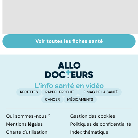
Voir toutes les fiches santé
Tout savoir sur
Inflammation des
Su
les infections
amygdales : que
le
pulmonaires
faire en cas
l'
d'angine ?
RECETTES
RAPPEL PRODUIT
LE MAG DE LA SANTÉ
CANCER
MÉDICAMENTS
Qui sommes-nous ?
Gestion des cookies
Mentions légales
Politiques de confidentialité
Charte d'utilisation
Index thématique