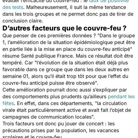
évaluer l’efficacité du couvre-feu : le
taux de positivité
des tests
. Malheureusement, il suit la même tendance
dans les trois groupes et ne permet donc pas de tirer de
conclusion claire.
D’autres facteurs que le couvre-feu ?
Que penser de ces premières données ? "
Dans le groupe
1, l’amélioration de la situation épidémiologique peut être
en partie liée à la mise en place du couvre-feu anticipé
"
résume Santé publique France. Mais ce résultat doit être
tempéré. Car "
l’évolution de la situation était déjà plus
favorable dans ce groupe que dans les deux autres en
semaine 01, alors qu’il était trop tôt pour que l’effet du
couvre-feu anticipé puisse être observé
".
Cette amélioration pourrait donc aussi s’expliquer par
des comportements plus prudents qu’ailleurs
pendant les
fêtes
. En effet, dans ces départements, "
la circulation
virale était particulièrement active et avait fait l’objet de
campagnes de communication locales
".
Trois facteurs ont donc pu jouer de concert : les
précautions prises par la population, les vacances
scolaires et le couvre-feu.