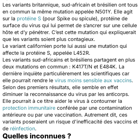
Les variants britannique, sud-africain et brésilien ont tous
en commun la même mutation appelée N501Y. Elle agit
sur la
protéine S
(pour Spike ou spicule), protéine de
surface du virus qui lui permet de s’ancrer sur une cellule
hôte et d’y pénétrer. C’est cette mutation qui expliquerait
que les variants soient plus contagieux.
Le variant californien porte lui aussi une mutation qui
affecte la protéine S, appelée L452R.
Les variants sud-africains et brésiliens partagent en plus
deux mutations en commun : K417T/N et E484K. La
dernière inquiète particulièrement les scientifiques car
elle pourrait rendre le
virus moins sensible aux vaccins
.
Selon des premiers résultats, elle semble en effet
diminuer la reconnaissance du virus par les anticorps.
Elle pourrait à ce titre aider le virus à contourner la
protection immunitaire
conférée par une contamination
antérieure ou par une vaccination. Autrement dit, ces
variants poseraient un risque d'inefficacité des vaccins et
de
réinfection
.
Quelles inconnues ?