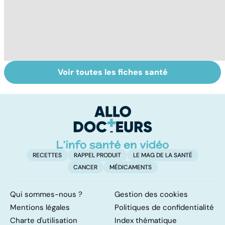
Voir toutes les fiches santé
Tout savoir sur
Inflammation des
Su
les infections
amygdales : que
le
pulmonaires
faire en cas
l'
d'angine ?
RECETTES
RAPPEL PRODUIT
LE MAG DE LA SANTÉ
CANCER
MÉDICAMENTS
Qui sommes-nous ?
Gestion des cookies
Mentions légales
Politiques de confidentialité
Charte d'utilisation
Index thématique