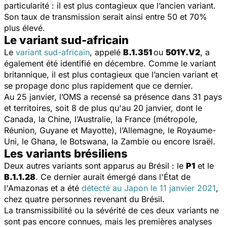
particularité : il est plus contagieux que l’ancien variant.
Son taux de transmission serait ainsi entre 50 et 70%
plus élevé.
Le variant sud-africain
Le
variant sud-africain
, appelé
B.1.351
ou
501Y.V2
, a
également été identifié en décembre. Comme le variant
britannique, il est plus contagieux que l’ancien variant et
se propage donc plus rapidement que ce dernier.
Au 25 janvier, l’OMS a recensé sa présence dans 31 pays
et territoires, soit 8 de plus qu'au 20 janvier, dont le
Canada, la Chine, l’Australie, la France (métropole,
Réunion, Guyane et Mayotte), l’Allemagne, le Royaume-
Uni, le Ghana, le Botswana, la Zambie ou encore Israël.
Les variants brésiliens
Deux autres variants sont apparus au Brésil : le
P1
et le
B.1.1.28
. Ce dernier aurait émergé dans l'État de
l'Amazonas et a été
détecté au Japon le 11 janvier 2021
,
chez quatre personnes revenant du Brésil.
La transmissibilité ou la sévérité de ces deux variants ne
sont pas encore connues, mais les premières analyses