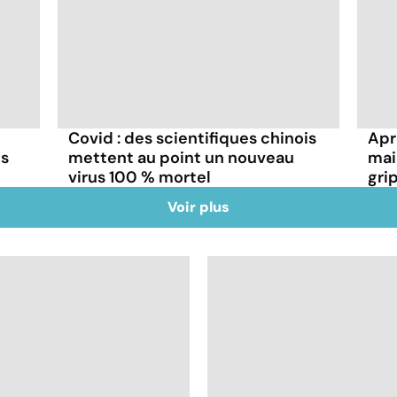
Covid : des scientifiques chinois
Aprè
ns
mettent au point un nouveau
mai
virus 100 % mortel
gri
Voir plus