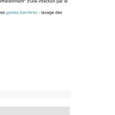
différemment
" d’une infection par le
 les
gestes barrières
: lavage des