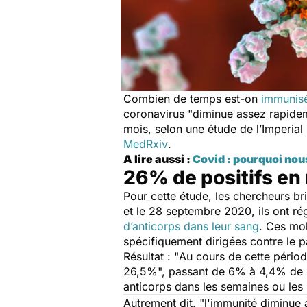
Combien de temps est-on
immunisé
coronavirus "
diminue assez rapide
mois, selon une étude de l’Imperia
MedRxiv
.
A lire aussi :
Covid : pourquoi nou
26% de positifs en 
Pour cette étude, les chercheurs br
et le 28 septembre 2020, ils ont ré
d’anticorps dans leur sang
. Ces mo
spécifiquement dirigées contre le p
Résultat : "
Au cours de cette périod
26,5%
", passant de 6% à 4,4% de l
anticorps dans les semaines ou les 
Autrement dit, "
l'immunité diminue