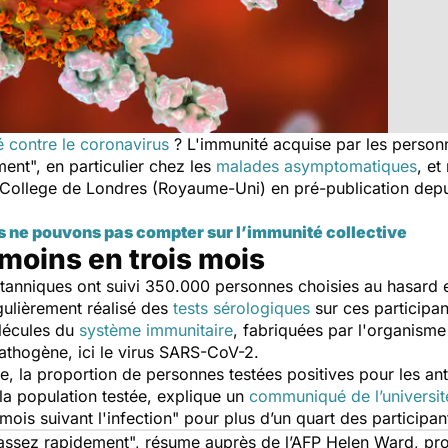
 contre le coronavirus
? L'immunité acquise par les person
ment
", en particulier chez les
malades asymptomatiques
, et
l College de Londres (Royaume-Uni) en pré-publication depu
s ne pouvons pas compter sur l’immunité collective
moins en trois mois
itanniques ont suivi 350.000 personnes choisies au hasard en
gulièrement réalisé des
tests sérologiques
sur ces participan
lécules du
système immunitaire
, fabriquées par l'organisme
athogène, ici le virus SARS-CoV-2.
e, la proportion de personnes testées positives pour les an
a population testée, explique un
communiqué de l’universit
mois suivant l'infection
" pour plus d’un quart des participan
 assez rapidement
", résume auprès de l’AFP Helen Ward, pr