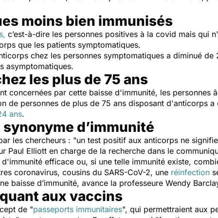
es moins bien immunisés
s,
c’est-à-dire les personnes positives à la covid mais qui
corps que les patients symptomatiques.
anticorps chez les personnes symptomatiques a diminué de 
es asymptomatiques.
hez les plus de 75 ans
sont concernées par cette baisse d'immunité, les personnes â
tion de personnes de plus de 75 ans disposant d'anticorps a
24 ans
.
as synonyme d’immunité
par les chercheurs : "
un test positif aux anticorps ne signi
seur Paul Elliott en charge de la recherche dans le communiqu
u d'immunité efficace ou, si une telle immunité existe, comb
utres coronavirus, cousins du SARS-CoV-2, une
réinfection
se
une baisse d’immunité, avance la professeure Wendy Barclay,
 quant aux vaccins
ncept de
"
passeports immunitaires
", qui permettraient aux 