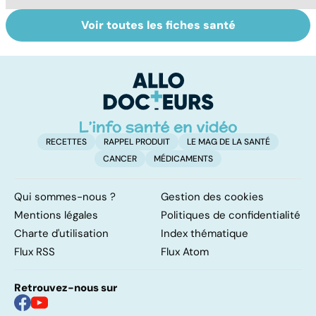
Voir toutes les fiches santé
Tout savoir sur
Inflammation des
Su
les infections
amygdales : que
le
pulmonaires
faire en cas
l'
d'angine ?
RECETTES
RAPPEL PRODUIT
LE MAG DE LA SANTÉ
CANCER
MÉDICAMENTS
Qui sommes-nous ?
Gestion des cookies
Mentions légales
Politiques de confidentialité
Charte d'utilisation
Index thématique
Flux RSS
Flux Atom
Retrouvez-nous sur