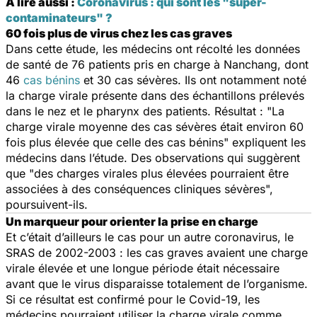
A lire aussi :
Coronavirus : qui sont les "super-
contaminateurs" ?
60 fois plus de virus chez les cas graves
Dans cette étude, les médecins ont récolté les données
de santé de 76 patients pris en charge à Nanchang, dont
46
cas bénins
et 30 cas sévères. Ils ont notamment noté
la charge virale présente dans des échantillons prélevés
dans le nez et le pharynx des patients. Résultat :
"La
charge virale moyenne des cas sévères était environ 60
fois plus élevée que celle des cas bénins
" expliquent les
médecins dans l’étude. Des observations qui suggèrent
que
"des charges virales plus élevées pourraient être
associées à des conséquences cliniques sévères
",
poursuivent-ils.
Un marqueur pour orienter la prise en charge
Et c’était d’ailleurs le cas pour un autre coronavirus, le
SRAS de 2002-2003 : les cas graves avaient une charge
virale élevée et une longue période était nécessaire
avant que le virus disparaisse totalement de l’organisme.
Si ce résultat est confirmé pour le Covid-19, les
médecins pourraient utiliser la charge virale comme