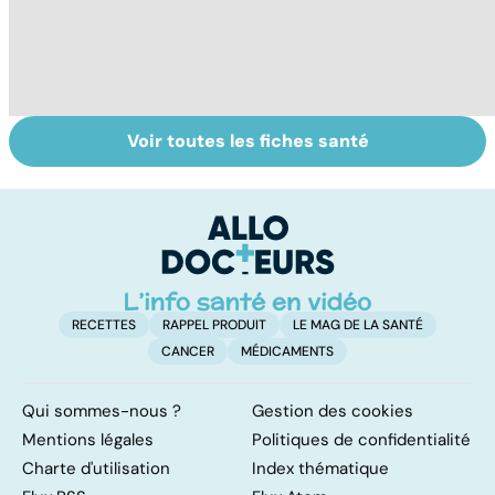
Voir toutes les fiches santé
Tout savoir sur
Inflammation des
Su
les infections
amygdales : que
le
pulmonaires
faire en cas
l'
d'angine ?
RECETTES
RAPPEL PRODUIT
LE MAG DE LA SANTÉ
CANCER
MÉDICAMENTS
Qui sommes-nous ?
Gestion des cookies
Mentions légales
Politiques de confidentialité
Charte d'utilisation
Index thématique