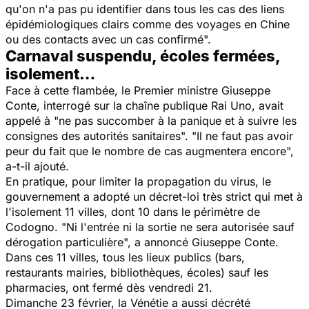
qu'on n'a pas pu identifier dans tous les cas des liens
épidémiologiques clairs comme des voyages en Chine
ou des contacts avec un cas confirmé
".
Carnaval suspendu, écoles fermées,
isolement…
Face à cette flambée, le Premier ministre Giuseppe
Conte, interrogé sur la chaîne publique Rai Uno, avait
appelé à "
ne pas succomber à la panique et à suivre les
consignes des autorités sanitaires
". "
Il ne faut pas avoir
peur du fait que le nombre de cas augmentera encore
",
a-t-il ajouté.
En pratique, pour limiter la propagation du virus, le
gouvernement a adopté un décret-loi très strict qui met à
l'isolement 11 villes, dont 10 dans le périmètre de
Codogno. "
Ni l'entrée ni la sortie ne sera autorisée sauf
dérogation particulière
", a annoncé Giuseppe Conte.
Dans ces 11 villes, tous les lieux publics (bars,
restaurants mairies, bibliothèques, écoles) sauf les
pharmacies, ont fermé dès vendredi 21.
Dimanche 23 février, la Vénétie a aussi décrété