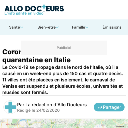
Santé
Bien-être
Famille
Émissions
Coronavirus : onze villes en
Accueil
Santé
Maladies
Maladies infectieuses
quarantaine en Italie
Le Covid-19 se propage dans le nord de l’Italie, où il a
causé en un week-end plus de 150 cas et quatre décès.
11 villes ont été placées en isolement, le carnaval de
Venise est suspendu et plusieurs écoles, universités et
musées sont fermés.
Par
La rédaction d'Allo Docteurs
Partager
Rédigé le
24/02/2020