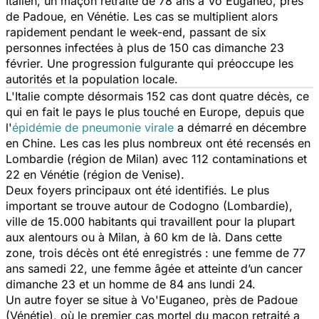
Italien, un maçon retraité de 78 ans à Vo'Euganeo, près
de Padoue, en Vénétie. Les cas se multiplient alors
rapidement pendant le week-end, passant de six
personnes infectées à plus de 150 cas dimanche 23
février. Une progression fulgurante qui préoccupe les
autorités et la population locale.
L'Italie compte désormais 152 cas dont quatre décès, ce
qui en fait le pays le plus touché en Europe, depuis que
l'
épidémie de pneumonie virale
a démarré en décembre
en Chine. Les cas les plus nombreux ont été recensés en
Lombardie (région de Milan) avec 112 contaminations et
22 en Vénétie (région de Venise).
Deux foyers principaux ont été identifiés. Le plus
important se trouve autour de Codogno (Lombardie),
ville de 15.000 habitants qui travaillent pour la plupart
aux alentours ou à Milan, à 60 km de là. Dans cette
zone, trois décès ont été enregistrés : une femme de 77
ans samedi 22, une femme âgée et atteinte d’un cancer
dimanche 23 et un homme de 84 ans lundi 24.
Un autre foyer se situe à Vo'Euganeo, près de Padoue
(Vénétie), où le premier cas mortel du maçon retraité a