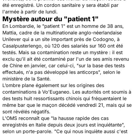
été enregistré. Un cordon sanitaire y sera établi par
l'armée à partir de lundi.
Mystère autour du "patient 1"
En Lombardie, le "patient 1" est un homme de 38 ans,
Mattia, cadre de la multinationale anglo-néerlandaise
Unilever qui a un site important près de Codogno, à
Casalpusterlengo, où 120 des salariés sur 160 ont été
testés. Mais sa contamination reste un mystère : il est
exclu qu'il ait été contaminé par l'un de ses amis revenu
de Chine en janvier, car celui-ci, "
sur la base des tests
effectués, n'a pas développé les anticorps
", selon le
ministère de la Santé.
L’ombre plane également sur les origines des
contaminations à Vo'Euganeo. Les autorités ont soumis à
des tests huit ressortissants chinois qui fréquentaient le
même bar que le maçon décédé vendredi 21, mais qui se
sont révélés négatifs.
L'OMS reconnaît que "l
a hausse rapide des cas
enregistrés en Italie depuis deux jours est inquiétante
",
selon un porte-parole. "
Ce qui nous inquiète aussi c'est