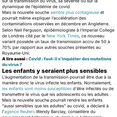
sur la transmission du virus, sa sévérité ou sur la
dynamique de l’épidémie de covid.
Mais la nouvelle souche
semble plus contagieuse
et
pourrait même expliquer l’accélération des
contaminations observées en décembre en Angleterre.
Selon Neil Ferguson, épidémiologiste à l’Imperial College
de Londres cité par le
New York Times
, ce nouveau
variant possède un taux de transmission accru de 50 à
70% par rapport aux autres souches présentes au
Royaume-Uni.
A lire aussi :
Covid : faut-il s’inquiéter des mutations
du virus ?
Les enfants y seraient plus sensibles
L’augmentation de la transmission pourrait être due à la
manière donc le virus infecte les enfants. Normalement,
les enfants sont moins susceptibles
d'être infectés ou de
transmettre le virus que les adolescents ou les adultes .
Mais la nouvelle souche pourrait rendre les enfants
"
aussi sensibles que les adultes
" au covid, a déclaré à
l'
agence Reuters
Wendy Barclay, conseillère du