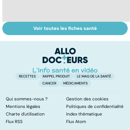
Voir toutes les fiches santé
Tout savoir sur
Inflammation des
Su
les infections
amygdales : que
le
pulmonaires
faire en cas
l'
d'angine ?
RECETTES
RAPPEL PRODUIT
LE MAG DE LA SANTÉ
CANCER
MÉDICAMENTS
Qui sommes-nous ?
Gestion des cookies
Mentions légales
Politiques de confidentialité
Charte d'utilisation
Index thématique
Flux RSS
Flux Atom