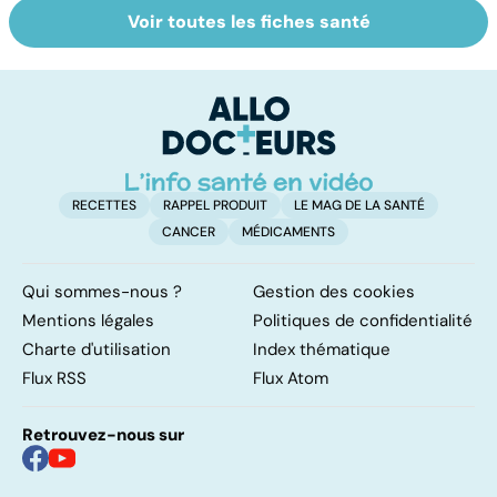
Voir toutes les fiches santé
Tout savoir sur
Inflammation des
Su
les infections
amygdales : que
le
pulmonaires
faire en cas
l'
d'angine ?
RECETTES
RAPPEL PRODUIT
LE MAG DE LA SANTÉ
CANCER
MÉDICAMENTS
Qui sommes-nous ?
Gestion des cookies
Mentions légales
Politiques de confidentialité
Charte d'utilisation
Index thématique
Flux RSS
Flux Atom
Retrouvez-nous sur