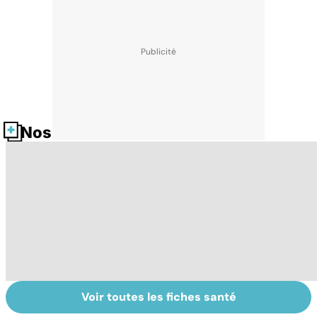
Nos fiches santé
Voir toutes les fiches santé
Tout savoir sur
Votre santé en
M