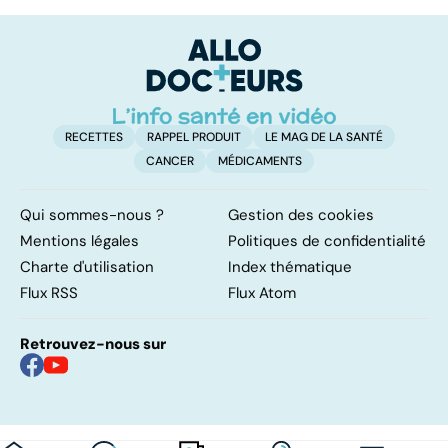
les virus
vacances
ér
c
r
RECETTES
RAPPEL PRODUIT
LE MAG DE LA SANTÉ
CANCER
MÉDICAMENTS
Qui sommes-nous ?
Gestion des cookies
Mentions légales
Politiques de confidentialité
Charte d'utilisation
Index thématique
Flux RSS
Flux Atom
Retrouvez-nous sur